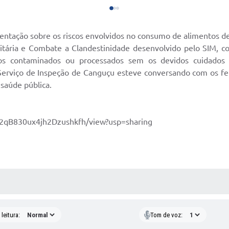
ientação sobre os riscos envolvidos no consumo de alimentos d
tária e Combate a Clandestinidade desenvolvido pelo SIM, c
os contaminados ou processados sem os devidos cuidados 
 Serviço de Inspeção de Canguçu esteve conversando com os fe
saúde pública.
y2qB830ux4jh2Dzushkfh/view?usp=sharing
AS MÍDIAS
leitura:
Tom de voz: