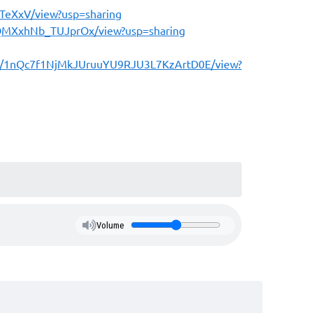
TeXxV/view?usp=sharing
-XQMXxhNb_TUJprOx/view?usp=sharing
le/d/1nQc7f1NjMkJUruuYU9RJU3L7KzArtD0E/view?
Volume