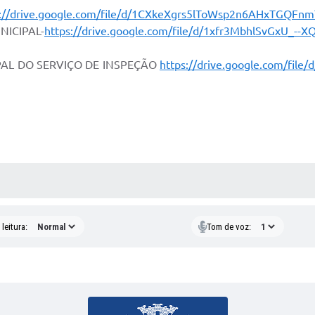
s://drive.google.com/file/d/1CXkeXgrs5lToWsp2n6AHxTGQFnm
NICIPAL-
https://drive.google.com/file/d/1xfr3MbhlSvGxU_-
PAL DO SERVIÇO DE INSPEÇÃO
https://drive.google.com/fi
AS MÍDIAS
leitura:
Tom de voz: