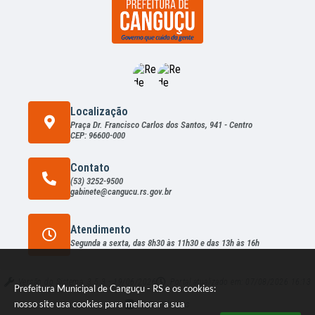
Localização
Praça Dr. Francisco Carlos dos Santos, 941 - Centro
CEP: 96600-000
Contato
(53) 3252-9500
gabinete@cangucu.rs.gov.br
Atendimento
Segunda a sexta, das 8h30 às 11h30 e das 13h às 16h
Versão do Sistema:
3.5.3 - 19/06/2026
Portal atualizado em:
07/08/2026 16:13
Prefeitura Municipal de Canguçu - RS e os cookies:
nosso site usa cookies para melhorar a sua
Dados Abertos