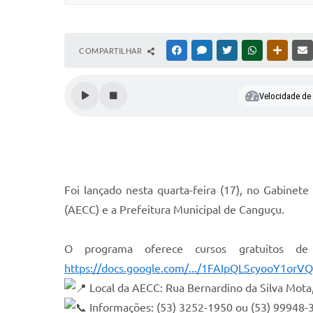
COMPARTILHAR
FACEBOOK
MESSENGER
TWITTER
WHATSAPP
OUTRAS
Velocidade de l
Foi lançado nesta quarta-feira (17), no Gabinet
(AECC) e a Prefeitura Municipal de Canguçu.
O programa oferece cursos gratuitos de 
https://docs.google.com/.../1FAIpQLScyooY1orVQ
Local da AECC: Rua Bernardino da Silva Mota,
Informações: (53) 3252-1950 ou (53) 99948-