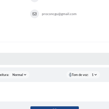
proconcgu@gmail.com
 MÍDIAS
eitura:
Tom de voz: