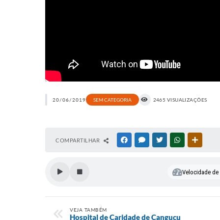
20/06/2019
SEM CATEGORIA
2465 VISUALIZAÇÕES
COMPARTILHAR
FACEBOOK
MESSENGER
TWITTER
WHATSAPP
OUTRAS
Velocidade de l
VEJA TAMBÉM
Hospital de Caridade de Canguçu