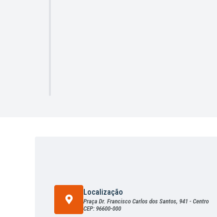
mais de R$
do e
elhor e
Localização
Praça Dr. Francisco Carlos dos Santos, 941 - Centro
CEP: 96600-000