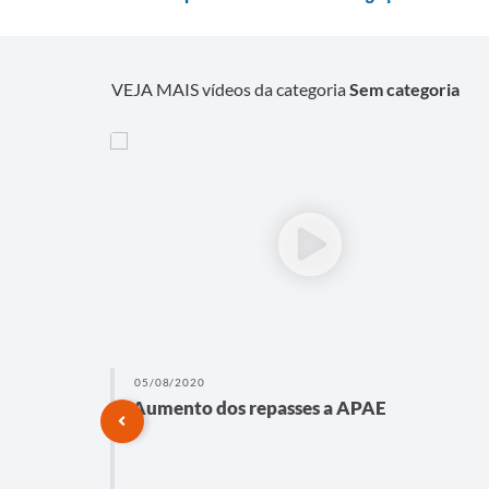
VEJA MAIS vídeos da categoria
Sem categoria
05/08/2020
a
Aumento dos repasses a APAE
s à
ação de