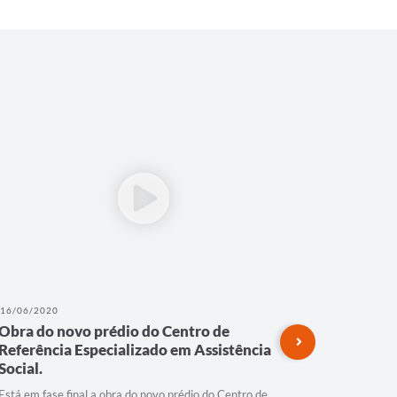
16/06/2020
15/06/202
Obra do novo prédio do Centro de
Guarniç
Referência Especializado em Assistência
Canguç
Social.
Está em fase final a obra do novo prédio do Centro de