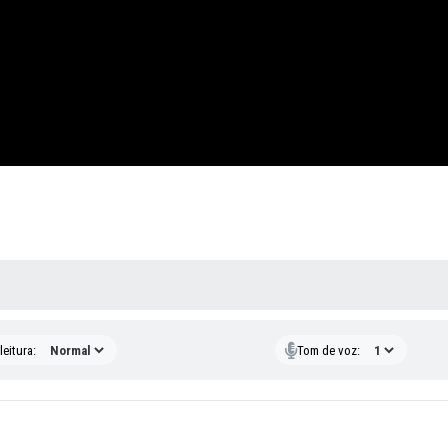
 MÍDIAS
eitura:
Tom de voz: