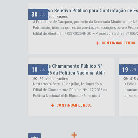
Processo Seletivo Público para Contratação de Es
30
JUL
216
visualizações
A Prefeitura de Canguçu, por meio da Secretaria Municipal de A
Patrimônio, informa que estão abertas as inscrições para o Proce
Edital de Abertura nº 033/2026/INQC – Processo Seletivo nº 005/
forma on-line, em parceria com o Instituto Nacional de...
CONTINUAR LENDO..
Edital de Chamamento Público Nº
Polo U
10
19
JUL
JUN
117/2026 da Política Nacional Aldir
levant
291
visualizações
415
Blanc de Fomento à Cultura (PNAB -
curso 
Nesta sexta-feira, 10 de julho, foi lançado o
O Polo U
Ciclo 2)
Edital de Chamamento Público Nº 117/2026 da
levantame
Política Nacional Aldir Blanc de Fomento à
curso su
Cultura (PNAB - Ciclo 2). Se você tem um
promovid
CONTINUAR LENDO...
projeto cultural e quer tirar a sua ideia do
Pelotas 
papel, essa é a sua oportunidade de garantir
Distância
recursos através da Lei Nº 14.399/2022. 🗓️
https://
FIQUE ATENTO AO PRAZO DE...
zMta299
BdkIg0_u
VER MAIS