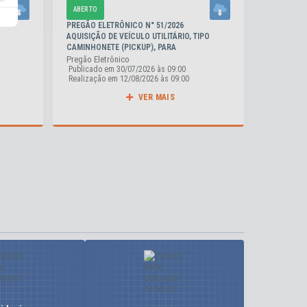
ABERTO
ABERTO
PREGÃO ELETRÔNICO N° 51/2026
PREGÃO EL
AQUISIÇÃO DE VEÍCULO UTILITÁRIO, TIPO
AQUISIÇÃO
CAMINHONETE (PICKUP), PARA
PARA USO 
ATENDIMENTO DAS ATIVIDADES DA
SECRETARI
Pregão Eletrônico
Pregão Ele
24
COORDENADORIA MUNICIPAL DE
TRANSPORT
Publicado em
30/07/2026
09:00
Publicado
Realização em
12/08/2026
09:00
Realizaçã
A
PROTEÇÃO E DEFESA CIVIL
LOGÍSTICA
VER MAIS