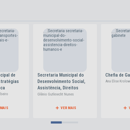
cipal do
Chefia de Gabinete
Secretaria M
o Social,
Administraç
Ana Elise Krolow
reitos
Humanos e P
ticas
Rogério Marten
unes
 MAIS
VER MAIS