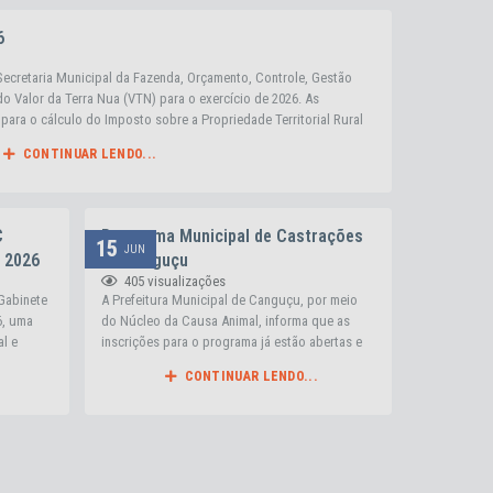
6
Secretaria Municipal da Fazenda, Orçamento, Controle, Gestão
 do Valor da Terra Nua (VTN) para o exercício de 2026. As
para o cálculo do Imposto sobre a Propriedade Territorial Rural
nfira os...
CONTINUAR LENDO...
C
Programa Municipal de Castrações
15
JUN
 2026
de Canguçu
405
visualizações
 Gabinete
A Prefeitura Municipal de Canguçu, por meio
6, uma
do Núcleo da Causa Animal, informa que as
al e
inscrições para o programa já estão abertas e
itura
seguem até o dia 30 de junho. As inscrições
CONTINUAR LENDO...
erece
devem ser realizadas no Núcleo da Causa
sional,
Animal, localizado na Praça Dr. Jaime de Farias,
julho,
nº 76, 2º andar, acima da Secretaria de
Assistência Social. Documentos...