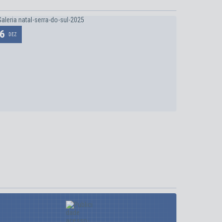
6
29
DEZ
NOV
Natal Serra do Sul 2025
Campeona
710
visualizações
837
vis
VER MAIS