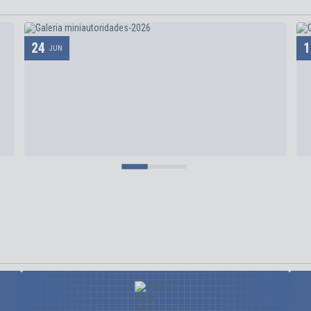
24
1
JUN
MINIAUTORIDADES 2026
262
visualizações
VER MAIS