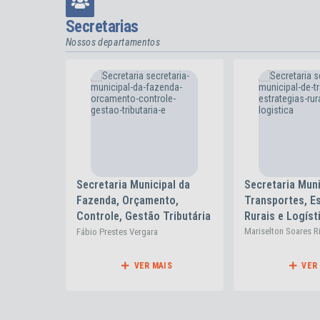
Secretarias
Nossos departamentos
al da
Secretaria Municipal de
Secretaria Muni
o,
Transportes, Estratégias
Desenvolviment
ributária
Rurais e Logística
Assistência, Di
Humanos e Polí
Mariselton Soares Ribeiro
Glênio Gutknecht N
Inclusivas
S
VER MAIS
VER