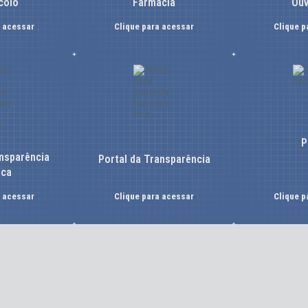
colo
Farmácia
Ouv
a acessar
Clique para acessar
Clique p
P
nsparência
Portal da Transparência
ica
a acessar
Clique para acessar
Clique p