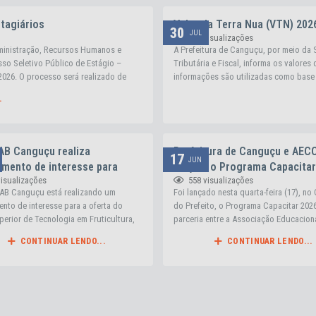
tagiários
Valor da Terra Nua (VTN) 202
30
JUL
139
visualizações
dministração, Recursos Humanos e
A Prefeitura de Canguçu, por meio da 
sso Seletivo Público de Estágio –
Tributária e Fiscal, informa os valores
2026. O processo será realizado de
informações são utilizadas como base 
(ITR), conforme a legislação vigente. Co
.
AB Canguçu realiza
Prefeitura de Canguçu e AEC
17
JUN
amento de interesse para
lançam o Programa Capacitar
558
visualizações
visualizações
superior em Fruticultura
Foi lançado nesta quarta-feira (17), no
AB Canguçu está realizando um
do Prefeito, o Programa Capacitar 202
nto de interesse para a oferta do
parceria entre a Associação Educacion
perior de Tecnologia em Fruticultura,
Cultural Canguçuense (AECC) e a Prefe
o pela Universidade Federal de
CONTINUAR LENDO...
CONTINUAR LENDO...
Municipal de Canguçu. O programa of
(UFPel), na modalidade de Educação a
cursos gratuitos de qualificação profis
 (EaD), através do link:
com inscrições abertas até o dia 1º de 
docs.google.com/forms/d/e/1FAIpQLSf
por meio do link:...
XwJ9kFNPglXcL4P9lHQ2Q2a-
orJZOiLQ/viewform. O curso é...