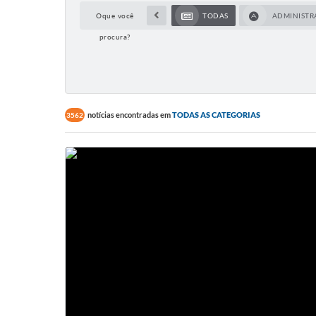
Oque você
TODAS
ADMINIST
procura?
notícias encontradas em
TODAS AS CATEGORIAS
3562