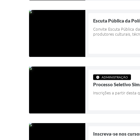
Escuta Pública da Polí
Convite Escuta Pública da
produtores culturais, técn
ADMINISTRAÇÃO
Processo Seletivo Si
Inscrições a partir desta 
Inscreva-se nos curs