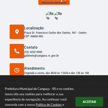
Localização
Praça Dr. Francisco Carlos dos Santos, 941 - Centro
CEP: 96600-000
Contato
(53) 3252-9500
gabinete@cangucu.rs.gov.br
Atendimento
Segunda a sexta, das 8h30 às 11h30 e das 13h às 16h
Versão do Sistema:
3.5.3 - 19/06/2026
Portal atualizado em:
07/08/2026 16:13
Prefeitura Municipal de Canguçu - RS e os cookies:
nosso site usa cookies para melhorar a sua
Dados Abertos
experiência de navegação. Ao continuar você
ACEITAR
concorda com a nossa
Política de Cookies
e
© Copyright Instar - 2006-2026. Todos os direitos reservados -