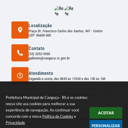
Localização
Praça Dr. Francisco Carlos dos Santos, 941 - Centro
CEP: 96600-000
Contato
(53) 3252-9500
gabinete@cangucu.rs.gov.br
Atendimento
Segunda a sexta, das 8h30 às 11h30 e das 13h às 16h
Versão do Sistema:
3.5.3 - 19/06/2026
Portal atualizado em:
07/08/2026 16:13
Prefeitura Municipal de Canguçu - RS e os cookies:
nosso site usa cookies para melhorar a sua
Dados Abertos
experiência de navegação. Ao continuar você
ACEITAR
concorda com a nossa
Política de Cookies
e
© Copyright Instar - 2006-2026. Todos os direitos reservados -
Privacidade
.
Instar Tecnologia
PERSONALIZAR