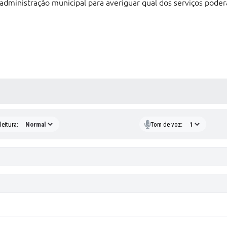
dministração municipal para averiguar qual dos serviços poderá
 MÍDIAS
eitura:
Tom de voz: