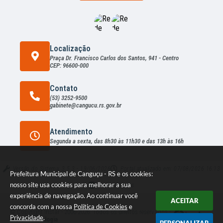
Localização
Praça Dr. Francisco Carlos dos Santos, 941 - Centro
CEP: 96600-000
Contato
(53) 3252-9500
gabinete@cangucu.rs.gov.br
Atendimento
Segunda a sexta, das 8h30 às 11h30 e das 13h às 16h
Versão do Sistema:
3.5.3 - 19/06/2026
Portal atualizado em:
07/08/2026 16:13
Prefeitura Municipal de Canguçu - RS e os cookies:
nosso site usa cookies para melhorar a sua
Dados Abertos
experiência de navegação. Ao continuar você
ACEITAR
concorda com a nossa
Política de Cookies
e
© Copyright Instar - 2006-2026. Todos os direitos reservados -
Privacidade
.
Instar Tecnologia