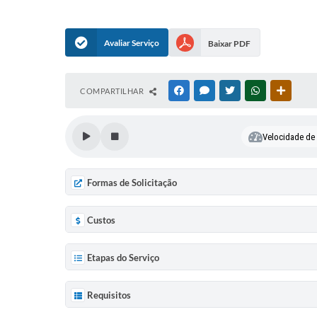
Avaliar Serviço
Baixar PDF
COMPARTILHAR
FACEBOOK
MESSENGER
TWITTER
WHATSAPP
OUTRAS
Velocidade de l
Formas de Solicitação
Custos
Etapas do Serviço
Requisitos