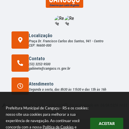
Localização
Praça Dr. Francisco Carlos dos Santos, 941 - Centro
CEP: 96600-000
Contato
(53) 3252-9500
gabinete@cangucu.rs.gov.br
Atendimento
Segunda a sexta, das 8h30 às 11h30 e das 13h às 16h
Versão do Sistema:
3.5.3 - 19/06/2026
Portal atualizado em:
06/08/2026 14:03
Prefeitura Municipal de Canguçu - RS e os cookies:
nosso site usa cookies para melhorar a sua
Dados Abertos
experiência de navegação. Ao continuar você
ACEITAR
concorda com a nossa
Política de Cookies
e