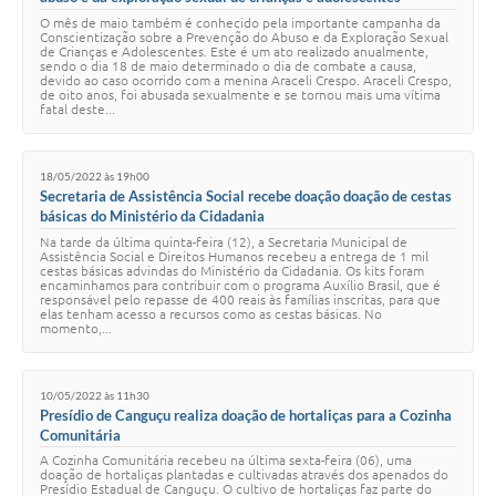
O mês de maio também é conhecido pela importante campanha da
Conscientização sobre a Prevenção do Abuso e da Exploração Sexual
de Crianças e Adolescentes. Este é um ato realizado anualmente,
sendo o dia 18 de maio determinado o dia de combate a causa,
devido ao caso ocorrido com a menina Araceli Crespo. Araceli Crespo,
de oito anos, foi abusada sexualmente e se tornou mais uma vítima
fatal deste...
18/05/2022 às 19h00
Secretaria de Assistência Social recebe doação doação de cestas
básicas do Ministério da Cidadania
Na tarde da última quinta-feira (12), a Secretaria Municipal de
Assistência Social e Direitos Humanos recebeu a entrega de 1 mil
cestas básicas advindas do Ministério da Cidadania. Os kits foram
encaminhamos para contribuir com o programa Auxílio Brasil, que é
responsável pelo repasse de 400 reais às famílias inscritas, para que
elas tenham acesso a recursos como as cestas básicas. No
momento,...
10/05/2022 às 11h30
Presídio de Canguçu realiza doação de hortaliças para a Cozinha
Comunitária
A Cozinha Comunitária recebeu na última sexta-feira (06), uma
doação de hortaliças plantadas e cultivadas através dos apenados do
Presídio Estadual de Canguçu. O cultivo de hortaliças faz parte do