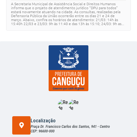
A Secretaria Municipal de Assistência Social e Direitos Humanos
informa que o projeto de atendimento jurídico “DPU para todos”
estará novamente atuando na cidade. As consultas, realizadas pela
Defensoria Pública da União ocorrerão entre os dias 21 e 24 de
março. Abaixo, confira os horários de atendimento: 21/03: 14h às
15:40h 22/03 e 23/03: 9h às 11:40 e das 13h às 15:10; 24/03: 9h as...
Localização
Praça Dr. Francisco Carlos dos Santos, 941 - Centro
CEP: 96600-000