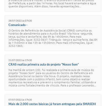
à violência contra a mulher. O evento ocorrerá em frente ao prédio
da Prefeitura, a partir das 14 horas. No local haverá erva-mate e água
quente disponíveis. Além disso, haverão apresentações...
28/07/2022 às 07h30
Comunicado -
O Centro de Referência de Assistência Social (CRAS) comunica os
horários de atendimento para o Auxílio Brasil: Vila Nova - segunda,
terça, quinta e sexta-feira, das 9h às 14h30min; Para mais
informações, ligue: 3252-3637; Triângulo - terça e quinta-feira, das 8h
às 11h30min e das 13h às 15h30min; Para mais informações, ligue:
3252-1865;
21/07/2022 às 17h30
CRAS realiza primeira aula do projeto “Nosso Som”
Na manhã de ontem (20), foi realizada a primeira aula de música do
projeto “Nosso Som” para os usuários do Centro de Referência em
Assistência Social no bairro Vila Nova. O projeto, realizado nessa
oportunidade com o público infantil, tem como objetivo realizar
momentos recreativos e prevenir o rompimento familiar, utilizando a
música como fortalecimento de vínculo. Para o professor Leonardo...
07/07/2022 às 17h30
Mais de 2.000 cestas básicas já foram entregues pela SMASDH