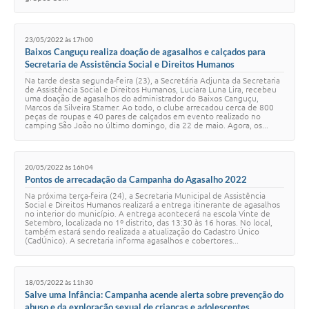
23/05/2022 às 17h00
Baixos Canguçu realiza doação de agasalhos e calçados para
Secretaria de Assistência Social e Direitos Humanos
Na tarde desta segunda-feira (23), a Secretária Adjunta da Secretaria
de Assistência Social e Direitos Humanos, Luciara Luna Lira, recebeu
uma doação de agasalhos do administrador do Baixos Canguçu,
Marcos da Silveira Stamer. Ao todo, o clube arrecadou cerca de 800
peças de roupas e 40 pares de calçados em evento realizado no
camping São João no último domingo, dia 22 de maio. Agora, os...
20/05/2022 às 16h04
Pontos de arrecadação da Campanha do Agasalho 2022
Na próxima terça-feira (24), a Secretaria Municipal de Assistência
Social e Direitos Humanos realizará a entrega itinerante de agasalhos
no interior do município. A entrega acontecerá na escola Vinte de
Setembro, localizada no 1º distrito, das 13:30 às 16 horas. No local,
também estará sendo realizada a atualização do Cadastro Único
(CadÚnico). A secretaria informa agasalhos e cobertores...
18/05/2022 às 11h30
Salve uma Infância: Campanha acende alerta sobre prevenção do
abuso e da exploração sexual de crianças e adolescentes