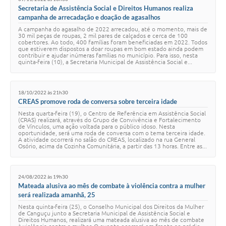
Secretaria de Assistência Social e Direitos Humanos realiza
campanha de arrecadação e doação de agasalhos
A campanha do agasalho de 2022 arrecadou, até o momento, mais de
30 mil peças de roupas, 2 mil pares de calçados e cerca de 100
cobertores. Ao todo, 400 famílias foram beneficiadas em 2022. Todos
que estiverem dispostos a doar roupas em bom estado ainda podem
contribuir e ajudar inúmeras famílias no município. Para isso, nesta
quinta-feira (10), a Secretaria Municipal de Assistência Social e...
18/10/2022 às 21h30
CREAS promove roda de conversa sobre terceira idade
Nesta quarta-feira (19), o Centro de Referência em Assistência Social
(CRAS) realizará, através do Grupo de Convivência e Fortalecimento
de Vínculos, uma ação voltada para o público idoso. Nesta
oportunidade, será uma roda de conversa com o tema terceira idade.
A atividade ocorrerá no salão do CREAS, localizado na rua General
Osório, acima da Cozinha Comunitária, a partir das 13 horas. Entre as...
24/08/2022 às 19h30
Mateada alusiva ao mês de combate à violência contra a mulher
será realizada amanhã, 25
Nesta quinta-feira (25), o Conselho Municipal dos Direitos da Mulher
de Canguçu junto a Secretaria Municipal de Assistência Social e
Direitos Humanos, realizará uma mateada alusiva ao mês de combate