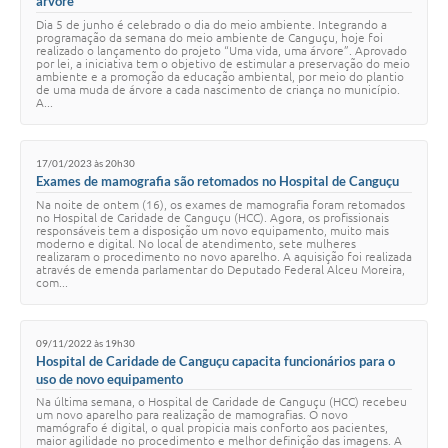
árvore"
Dia 5 de junho é celebrado o dia do meio ambiente. Integrando a
programação da semana do meio ambiente de Canguçu, hoje foi
realizado o lançamento do projeto “Uma vida, uma árvore”. Aprovado
por lei, a iniciativa tem o objetivo de estimular a preservação do meio
ambiente e a promoção da educação ambiental, por meio do plantio
de uma muda de árvore a cada nascimento de criança no município.
A...
17/01/2023 às 20h30
Exames de mamografia são retomados no Hospital de Canguçu
Na noite de ontem (16), os exames de mamografia foram retomados
no Hospital de Caridade de Canguçu (HCC). Agora, os profissionais
responsáveis tem a disposição um novo equipamento, muito mais
moderno e digital. No local de atendimento, sete mulheres
realizaram o procedimento no novo aparelho. A aquisição foi realizada
através de emenda parlamentar do Deputado Federal Alceu Moreira,
com...
09/11/2022 às 19h30
Hospital de Caridade de Canguçu capacita funcionários para o
uso de novo equipamento
Na última semana, o Hospital de Caridade de Canguçu (HCC) recebeu
um novo aparelho para realização de mamografias. O novo
mamógrafo é digital, o qual propicia mais conforto aos pacientes,
maior agilidade no procedimento e melhor definição das imagens. A