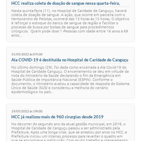
HCC realiza coleta de doação de sangue nessa quarta-feira,
Nesta quinta-feira (11), no Hospital de Caridade de Canguçu, haverá
coleta de doação de sangue. A ação, que ocorre em parceira com o
Hemocentro de Pelotas, ocorrerá das 13 horas às 15 horas. O objetivo
é reforçar o estoque do banco de sangue da região e facilitar o
processo de busca por bolsas de sangue para procedimentos
cirúrgicos. Quem pode doar ? -Pessoas com idade entre 16 anos à 69
anos...
31/05/2022 às 07h30
Ala COVID-19 é destituída no Hospital de Caridade de Canguçu
No último domingo (29), foi dada como encerrada a Ala Covid-19 do
Hospital de Caridade Canguçu. O encerramento se deu em virtude da
nota do Ministério da Saúde declarando o fim da Emergência em
Saúde Pública de Importância Nacional (ESPIN). Conforme o
documento, o Ministério avaliou a capacidade de resposta do Sistema
Único de Saúde (SUS) e considerou a melhoria do cenário
epidemiológico no país...
19/05/2022 às 19h30
HCC já realizou mais de 960 cirurgias desde 2019
No decorrer do segundo ano da atual gestão municipal, em 2018, o
Hospital de Caridade de Canguçu passou a ser administrado pela
Prefeitura. Após uma longa crise, que se arrastou por anos no HCC, a
Prefeitura iniciou um intenso processo para reverter o quadro em
que se encontrava a instituição. Com muito trabalho e planejamento,