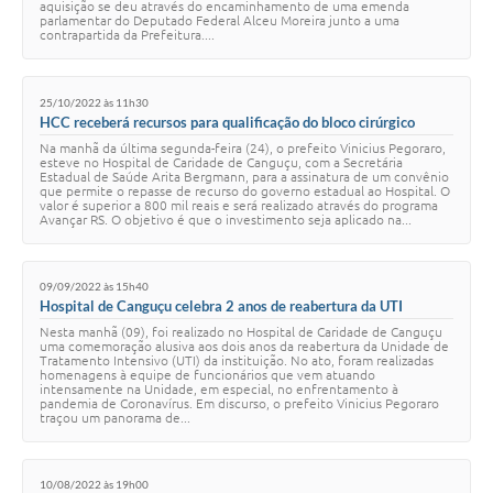
aquisição se deu através do encaminhamento de uma emenda
parlamentar do Deputado Federal Alceu Moreira junto a uma
contrapartida da Prefeitura....
25/10/2022 às 11h30
HCC receberá recursos para qualificação do bloco cirúrgico
Na manhã da última segunda-feira (24), o prefeito Vinicius Pegoraro,
esteve no Hospital de Caridade de Canguçu, com a Secretária
Estadual de Saúde Arita Bergmann, para a assinatura de um convênio
que permite o repasse de recurso do governo estadual ao Hospital. O
valor é superior a 800 mil reais e será realizado através do programa
Avançar RS. O objetivo é que o investimento seja aplicado na...
09/09/2022 às 15h40
Hospital de Canguçu celebra 2 anos de reabertura da UTI
Nesta manhã (09), foi realizado no Hospital de Caridade de Canguçu
uma comemoração alusiva aos dois anos da reabertura da Unidade de
Tratamento Intensivo (UTI) da instituição. No ato, foram realizadas
homenagens à equipe de funcionários que vem atuando
intensamente na Unidade, em especial, no enfrentamento à
pandemia de Coronavírus. Em discurso, o prefeito Vinicius Pegoraro
traçou um panorama de...
10/08/2022 às 19h00