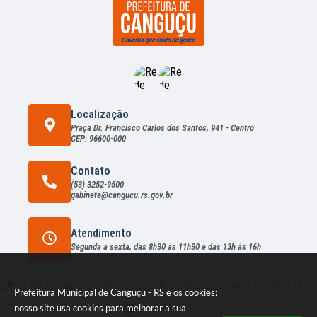
Localização
Praça Dr. Francisco Carlos dos Santos, 941 - Centro
CEP: 96600-000
Contato
(53) 3252-9500
gabinete@cangucu.rs.gov.br
Atendimento
Segunda a sexta, das 8h30 às 11h30 e das 13h às 16h
Versão do Sistema:
3.5.3 - 19/06/2026
Portal atualizado em:
07/08/2026 16:13
Prefeitura Municipal de Canguçu - RS e os cookies:
nosso site usa cookies para melhorar a sua
Dados Abertos