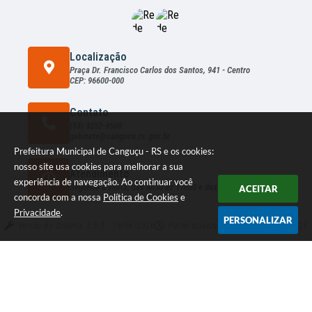
Localização
Praça Dr. Francisco Carlos dos Santos, 941 - Centro
CEP: 96600-000
Contato
(53) 3252-9500
gabinete@cangucu.rs.gov.br
Prefeitura Municipal de Canguçu - RS e os cookies:
nosso site usa cookies para melhorar a sua
Atendimento
experiência de navegação. Ao continuar você
Segunda a sexta, das 8h30 às 11h30 e das 13h às 16h
ACEITAR
concorda com a nossa
Política de Cookies
e
Privacidade
.
PERSONALIZAR
Versão do Sistema:
3.5.3 - 19/06/2026
Portal atualizado em:
05/08/2026 16:26
Dados Abertos
© Copyright Instar - 2006-2026. Todos os direitos reservados -
Instar Tecnologia