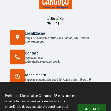
Localização
Praça Dr. Francisco Carlos dos Santos, 941 - Centro
CEP: 96600-000
Contato
(53) 3252-9500
gabinete@cangucu.rs.gov.br
Atendimento
Segunda a sexta, das 8h30 às 11h30 e das 13h às 16h
Versão do Sistema:
3.5.3 - 19/06/2026
Portal atualizado em:
07/08/2026 16:13
Prefeitura Municipal de Canguçu - RS e os cookies:
nosso site usa cookies para melhorar a sua
Dados Abertos
experiência de navegação. Ao continuar você
ACEITAR