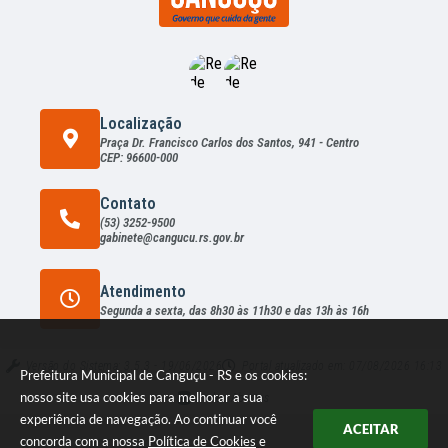
Localização
Praça Dr. Francisco Carlos dos Santos, 941 - Centro
CEP: 96600-000
Contato
(53) 3252-9500
gabinete@cangucu.rs.gov.br
Atendimento
Segunda a sexta, das 8h30 às 11h30 e das 13h às 16h
Versão do Sistema:
3.5.3 - 19/06/2026
Portal atualizado em:
07/08/2026 16:13
Prefeitura Municipal de Canguçu - RS e os cookies:
nosso site usa cookies para melhorar a sua
Dados Abertos
experiência de navegação. Ao continuar você
ACEITAR
concorda com a nossa
Política de Cookies
e