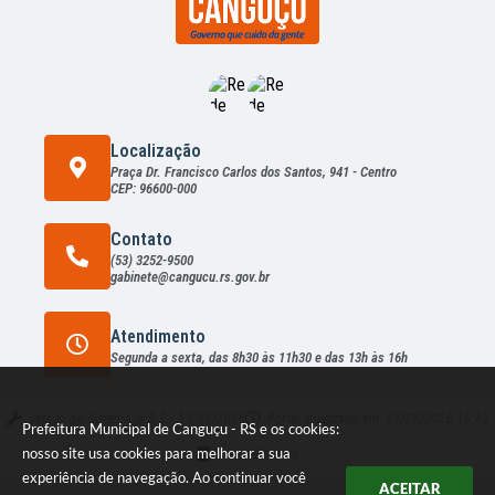
Localização
Praça Dr. Francisco Carlos dos Santos, 941 - Centro
CEP: 96600-000
Contato
(53) 3252-9500
gabinete@cangucu.rs.gov.br
Atendimento
Segunda a sexta, das 8h30 às 11h30 e das 13h às 16h
Versão do Sistema:
3.5.3 - 19/06/2026
Portal atualizado em:
07/08/2026 16:13
Prefeitura Municipal de Canguçu - RS e os cookies:
nosso site usa cookies para melhorar a sua
Dados Abertos
experiência de navegação. Ao continuar você
ACEITAR