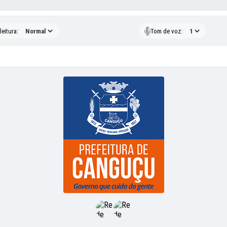
eitura:
Tom de voz: