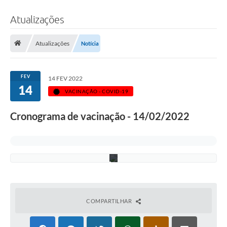
Atualizações
F
o
Atualizações
Notícia
t
o
:
J
FEV
é
14 FEV 2022
s
14
VACINAÇÃO - COVID-19
s
i
c
Cronograma de vacinação - 14/02/2022
a
T
i
m
m
COMPARTILHAR