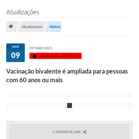
Atualizações
F
Atualizações
Notícia
o
t
o
:
MAR
09 MAR 2023
C
09
a
VACINAÇÃO - COVID-19
m
i
Vacinação bivalente é ampliada para pessoas
l
a
com 60 anos ou mais
K
r
e
p
s
COMPARTILHAR