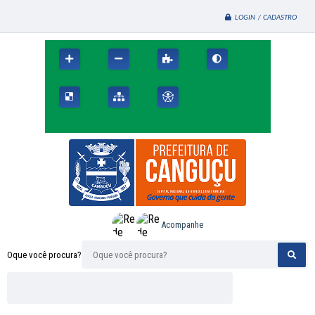
LOGIN / CADASTRO
T
r
e
c
h
o
d
a
V
i
l
a
d
o
P
o
Acompanhe
s
t
o
Oque você procura?
B
r
a
n
c