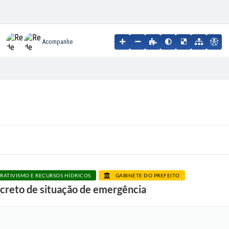
Acompanhe
RATIVISMO E RECURSOS HÍDRICOS
GABINETE DO PREFEITO
ecreto de situação de emergência
F
o
t
o