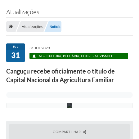
Atualizações
Atualizações
Notícia
R
o
b
JUL
31 JUL 2023
e
31
r
AGRICULTURA, PECUÁRIA, COOPERATIVISMO E
t
RECURSOS HÍDRICOS
a
Canguçu recebe oficialmente o título de
P
e
Capital Nacional da Agricultura Familiar
r
e
i
r
a
COMPARTILHAR