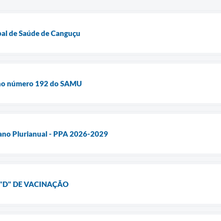
pal de Saúde de Canguçu
e no número 192 do SAMU
lano Plurianual - PPA 2026-2029
 "D" DE VACINAÇÃO