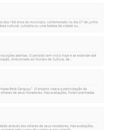
ões dos 166 anos do município, comemorado no dia 27 de junho.
ea cultural, culinária ou uma beleza da cidade ou...
nscrições abertas. O período tem início hoje e se estende até
cação, direcionado ao Núcleo de Cultura, de...
ossa Bela Canguçu”. O projeto visava a participação da
 olhares de seus moradores. Nas avaliações, foram premiadas
dade através dos olhares de seus moradores. Nas avaliações,
 ocorrerá pelo corpo de jurados e por votação...