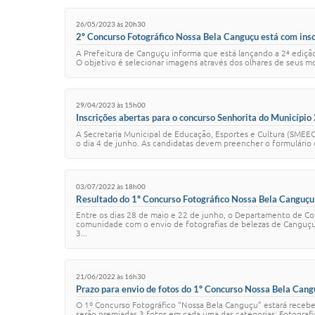
26/05/2023 às 20h30
2º Concurso Fotográfico Nossa Bela Canguçu está com insc
A Prefeitura de Canguçu informa que está lançando a 2ª ediçã
O objetivo é selecionar imagens através dos olhares de seus mor
29/04/2023 às 15h00
Inscrições abertas para o concurso Senhorita do Municípi
A Secretaria Municipal de Educação, Esportes e Cultura (SMEEC
o dia 4 de junho. As candidatas devem preencher o formulário 
03/07/2022 às 18h00
Resultado do 1º Concurso Fotográfico Nossa Bela Canguçu
Entre os dias 28 de maio e 22 de junho, o Departamento de Co
comunidade com o envio de fotografias de belezas de Canguçu, 
3...
21/06/2022 às 16h30
Prazo para envio de fotos do 1º Concurso Nossa Bela Cang
O 1º Concurso Fotográfico “Nossa Bela Canguçu” estará receben
serão premiadas 3 fotos em cada uma das categorias: Fotografia 