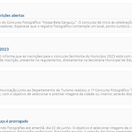
rições abertas
o do Concurso Fotográfico “Nossa Bela Canguçu”. O concurso dá início às celebraç
adores. Espera-se que o registro fotográfico contemple um local, ponto turístico, ár
o 2023
) informa que as inscrições para o concurso Senhorita do Município 2023 está com i
de inscrição, presente no regulamento, diretamente na Secretaria Municipal de Edu
municação junto ao Departamento de Turismo realizou o 1º Concurso Fotográfico “N
com o objetivo de selecionar e premiar imagens da cidade ou interior, através dos
uçu é prorrogado
do fotografias até amanhã, dia 22 de junho. O objetivo é selecionar imagens da ci
amadora, Fotografia profissional, Fotografia escolar. A seleção das fotos premiadas