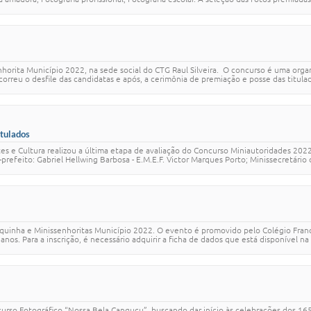
Senhorita Município 2022, na sede social do CTG Raul Silveira. O concurso é uma or
correu o desfile das candidatas e após, a cerimônia de premiação e posse das titula
itulados
tes e Cultura realizou a última etapa de avaliação do Concurso Miniautoridades 2022
-prefeito: Gabriel Hellwing Barbosa - E.M.E.F. Victor Marques Porto; Minissecretário 
onequinha e Minissenhoritas Município 2022. O evento é promovido pelo Colégio Fra
s. Para a inscrição, é necessário adquirir a ficha de dados que está disponível na 
ncurso Fotográfico “Nossa Bela Canguçu”, buscando dar início às celebrações dos 1