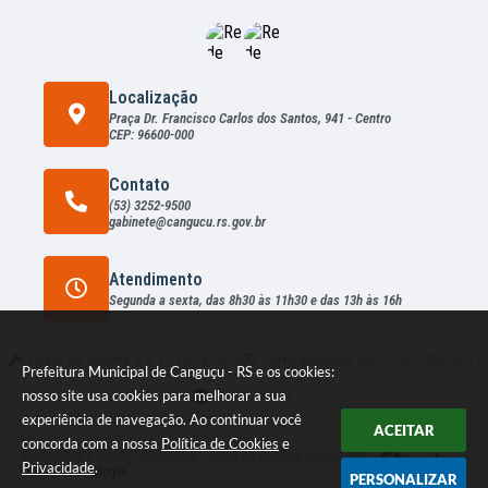
Localização
Praça Dr. Francisco Carlos dos Santos, 941 - Centro
CEP: 96600-000
Contato
(53) 3252-9500
gabinete@cangucu.rs.gov.br
Atendimento
Segunda a sexta, das 8h30 às 11h30 e das 13h às 16h
Versão do Sistema:
3.5.3 - 19/06/2026
Portal atualizado em:
07/08/2026 16:13
Prefeitura Municipal de Canguçu - RS e os cookies:
nosso site usa cookies para melhorar a sua
Dados Abertos
experiência de navegação. Ao continuar você
ACEITAR
concorda com a nossa
Política de Cookies
e
© Copyright Instar - 2006-2026. Todos os direitos reservados -
Privacidade
.
Instar Tecnologia
PERSONALIZAR