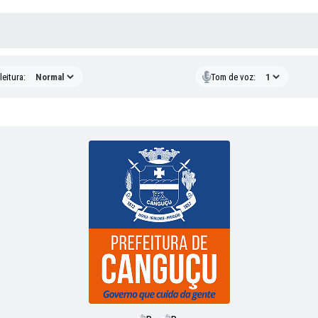
 MÍDIAS
eitura:
Tom de voz: