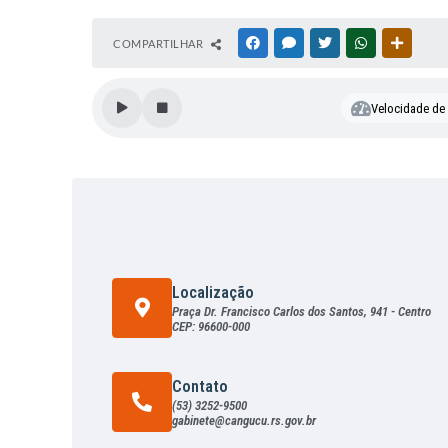
S
COMPARTILHAR
FACEBOOK
MESSENGER
TWITTER
WHATSAPP
OUTRAS
e
cr
et
Velocidade de l
ar
ia
M
u
ni
ci
p
al
d
e
Localização
A
d
Praça Dr. Francisco Carlos dos Santos, 941 - Centro
CEP: 96600-000
m
in
is
tr
Contato
a
(53) 3252-9500
ç
gabinete@cangucu.rs.gov.br
ã