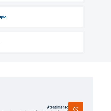
ípio
o
Atendimento