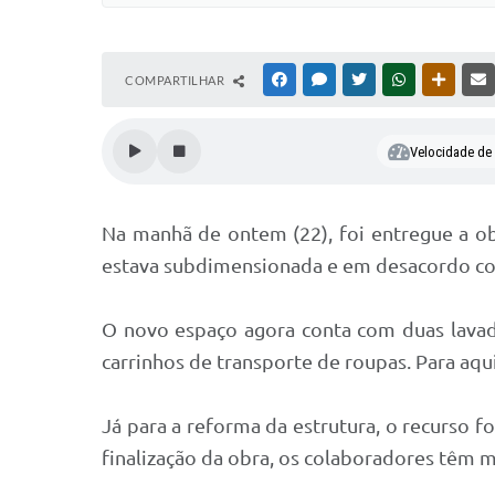
COMPARTILHAR
FACEBOOK
MESSENGER
TWITTER
WHATSAPP
OUTRAS
Velocidade de l
Na manhã de ontem (22), foi entregue a ob
estava subdimensionada e em desacordo co
O novo espaço agora conta com duas lavador
carrinhos de transporte de roupas. Para aqui
Já para a reforma da estrutura, o recurso f
finalização da obra, os colaboradores têm