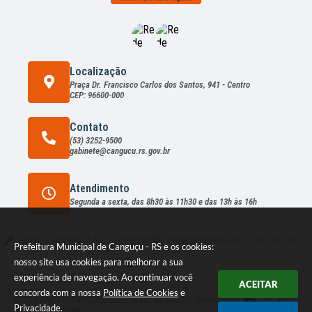
rio
Mart
en
Mac
hado
Localização
Praça Dr. Francisco Carlos dos Santos, 941 - Centro
CEP: 96600-000
Contato
(53) 3252-9500
gabinete@cangucu.rs.gov.br
Atendimento
Segunda a sexta, das 8h30 às 11h30 e das 13h às 16h
Versão do Sistema:
3.5.3 - 19/06/2026
Portal atualizado em:
07/08/2026 16:13
Prefeitura Municipal de Canguçu - RS e os cookies:
nosso site usa cookies para melhorar a sua
Dados Abertos
experiência de navegação. Ao continuar você
ACEITAR
concorda com a nossa
Política de Cookies
e
© Copyright Instar - 2006-2026. Todos os direitos reservados -
Privacidade
.
Instar Tecnologia