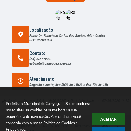
rio
Mart
en
Mac
hado
Localização
Praça Dr. Francisco Carlos dos Santos, 941 - Centro
CEP: 96600-000
Contato
(53) 3252-9500
gabinete@cangucu.rs.gov.br
Atendimento
Segunda a sexta, das 8h30 às 11h30 e das 13h às 16h
Versão do Sistema:
3.5.3 - 19/06/2026
Portal atualizado em:
07/08/2026 16:13
Prefeitura Municipal de Canguçu - RS e os cookies:
nosso site usa cookies para melhorar a sua
Dados Abertos
experiência de navegação. Ao continuar você
ACEITAR
concorda com a nossa
Política de Cookies
e
© Copyright Instar - 2006-2026. Todos os direitos reservados -
Privacidade
.
Instar Tecnologia