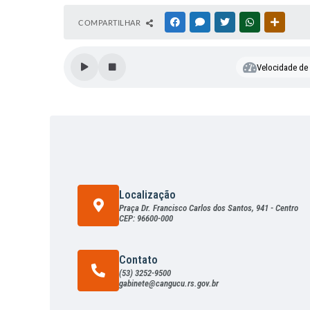
COMPARTILHAR
FACEBOOK
MESSENGER
TWITTER
WHATSAPP
OUTRAS
Velocidade de l
Localização
Praça Dr. Francisco Carlos dos Santos, 941 - Centro
CEP: 96600-000
Contato
(53) 3252-9500
gabinete@cangucu.rs.gov.br