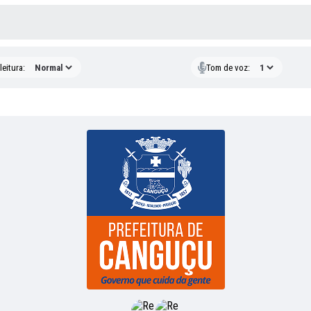
 MÍDIAS
eitura:
Tom de voz: