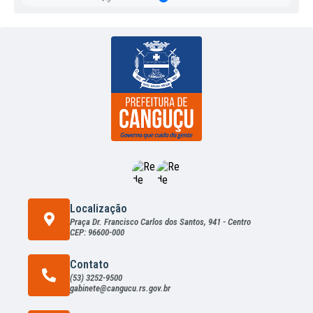
nici
pal
de
Ad
mini
stra
ção,
Rec
urs
os...
Rogé
rio
Mart
en
Mac
hado
Localização
Praça Dr. Francisco Carlos dos Santos, 941 - Centro
CEP: 96600-000
Contato
(53) 3252-9500
gabinete@cangucu.rs.gov.br