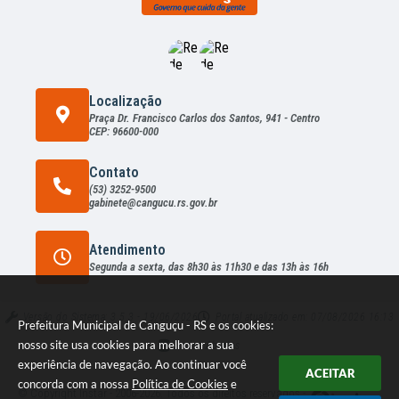
Localização
Praça Dr. Francisco Carlos dos Santos, 941 - Centro
CEP: 96600-000
Contato
(53) 3252-9500
gabinete@cangucu.rs.gov.br
Atendimento
Segunda a sexta, das 8h30 às 11h30 e das 13h às 16h
Versão do Sistema:
3.5.3 - 19/06/2026
Portal atualizado em:
07/08/2026 16:13
Prefeitura Municipal de Canguçu - RS e os cookies:
nosso site usa cookies para melhorar a sua
Dados Abertos
experiência de navegação. Ao continuar você
ACEITAR
concorda com a nossa
Política de Cookies
e
© Copyright Instar - 2006-2026. Todos os direitos reservados -