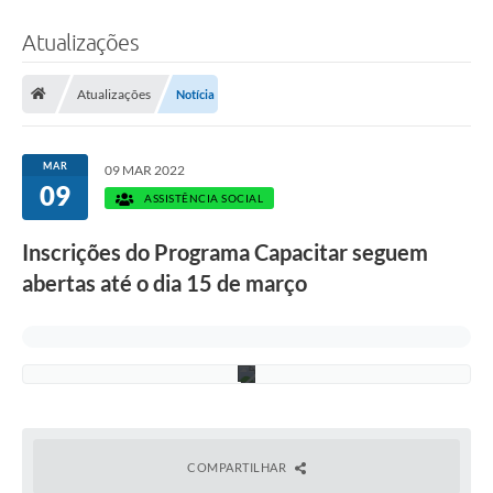
Atualizações
F
Atualizações
Notícia
o
t
o
:
MAR
09 MAR 2022
V
09
i
ASSISTÊNCIA SOCIAL
v
i
Inscrições do Programa Capacitar seguem
a
n
abertas até o dia 15 de março
M
a
t
o
s
COMPARTILHAR