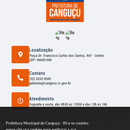
Localização
Praça Dr. Francisco Carlos dos Santos, 941 - Centro
CEP: 96600-000
Contato
(53) 3252-9500
gabinete@cangucu.rs.gov.br
Atendimento
Segunda a sexta, das 8h30 às 11h30 e das 13h às 16h
Versão do Sistema:
3.5.3 - 19/06/2026
Portal atualizado em:
07/08/2026 16:13
Prefeitura Municipal de Canguçu - RS e os cookies:
nosso site usa cookies para melhorar a sua
Dados Abertos