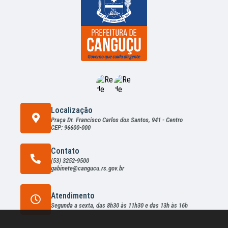
mini
stra
ção,
Rec
urs
os...
Rogé
rio
Mart
en
Mac
hado
Localização
Praça Dr. Francisco Carlos dos Santos, 941 - Centro
CEP: 96600-000
Contato
(53) 3252-9500
gabinete@cangucu.rs.gov.br
Atendimento
Segunda a sexta, das 8h30 às 11h30 e das 13h às 16h