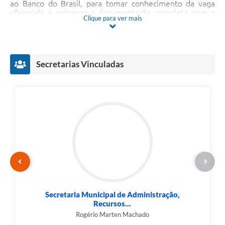
ao Banco do Brasil, para tomar conhecimento da vaga
oferecida e entregar a documentação completa para a
Clique para ver mais
efetiva contratação, conforme a listagem anexa ao edital
de abertura
Secretarias Vinculadas
Secretaria Municipal de Administração,
Recursos...
Rogério Marten Machado