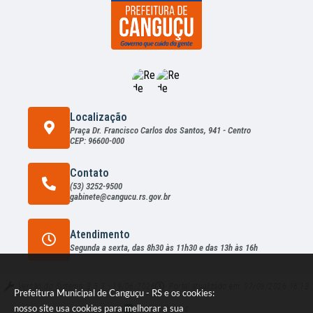
Localização
Praça Dr. Francisco Carlos dos Santos, 941 - Centro
CEP: 96600-000
Contato
(53) 3252-9500
gabinete@cangucu.rs.gov.br
Atendimento
Segunda a sexta, das 8h30 às 11h30 e das 13h às 16h
Versão do Sistema:
3.5.3 - 19/06/2026
Portal atualizado em:
07/08/2026 16:13
Prefeitura Municipal de Canguçu - RS e os cookies:
nosso site usa cookies para melhorar a sua
Dados Abertos