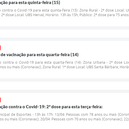
ão para esta quinta-feira (15)
ontra o Covid-19 para esta quinta-feira (15): Zona Rural - 2ª dose Local: UB
 2ª dose Local: UBS Herval; Horário: 13h às 15h; Público: 2ª dose para 75 anos
de vacinação para esta quarta-feira (14)
contra o Covid-19 para esta quarta-feira (14): Zona Urbana - 2ª dose Loca
nos ou mais (Coronavac); Zona Rural: 1ª dose Local: UBS Santa Bárbara; Horário
ão contra o Covid-19: 2ª dose para esta terça-feira:
icipal de Esportes - 13h às 17h: 13/04: Pessoas com 78 anos ou mais (Coro
os ou mais (Coronavac); 20/04: Pessoas com 70 anos ou mais (Coronavac); 22/