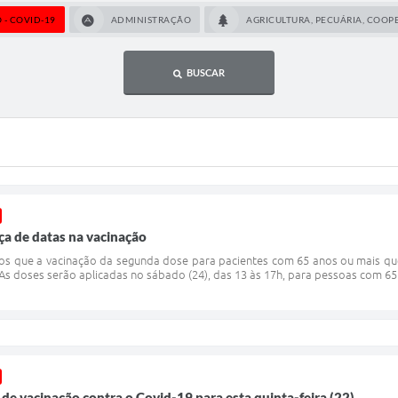
- COVID-19
ADMINISTRAÇÃO
AGRICULTURA, PECUÁRIA, COOP
BUSCAR
 de datas na vacinação
que a vacinação da segunda dose para pacientes com 65 anos ou mais que s
As doses serão aplicadas no sábado (24), das 13 às 17h, para pessoas com 65
de vacinação contra o Covid-19 para esta quinta-feira (22)