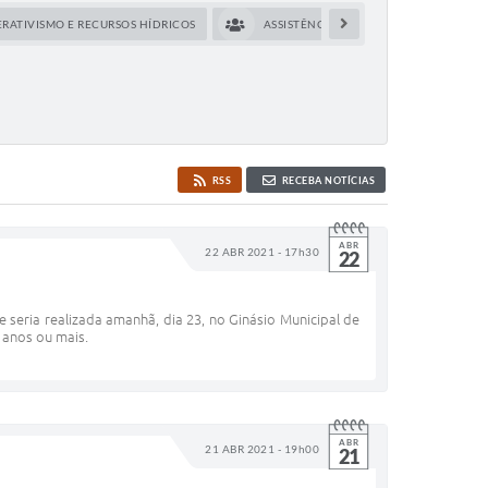
ERATIVISMO E RECURSOS HÍDRICOS
ASSISTÊNCIA SOCIAL
COMU
RSS
RECEBA NOTÍCIAS
ABR
22 ABR 2021 - 17h30
22
eria realizada amanhã, dia 23, no Ginásio Municipal de
 anos ou mais.
ABR
21 ABR 2021 - 19h00
21