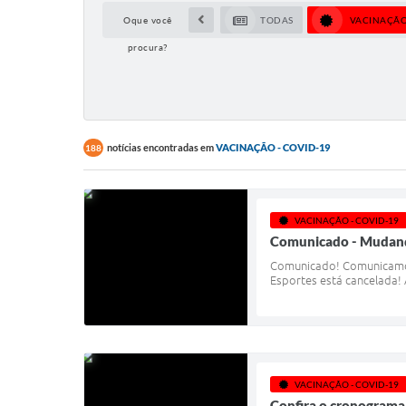
Oque você
TODAS
VACINAÇÃO 
procura?
notícias encontradas em
VACINAÇÃO - COVID-19
188
VACINAÇÃO - COVID-19
Comunicado - Mudança
Comunicado! Comunicamos 
Esportes está cancelada! 
VACINAÇÃO - COVID-19
Confira o cronograma 