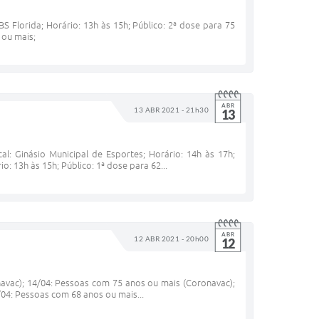
S Florida; Horário: 13h às 15h; Público: 2ª dose para 75
 ou mais;
ABR
13 ABR 2021 - 21h30
13
l: Ginásio Municipal de Esportes; Horário: 14h às 17h;
: 13h às 15h; Público: 1ª dose para 62...
ABR
12 ABR 2021 - 20h00
12
navac); 14/04: Pessoas com 75 anos ou mais (Coronavac);
04: Pessoas com 68 anos ou mais...