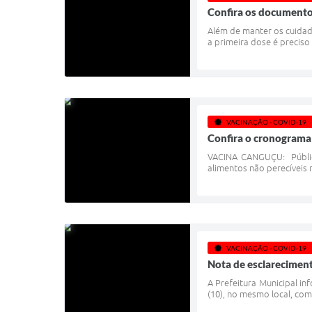
Confira os documento
Além de manter os cuidad
a primeira dose é preciso
VACINAÇÃO - COVID-19
Confira o cronograma 
VACINA CANGUÇU: Público
alimentos não perecíveis 
VACINAÇÃO - COVID-19
Nota de esclareciment
A Prefeitura Municipal in
(10), no mesmo local, com