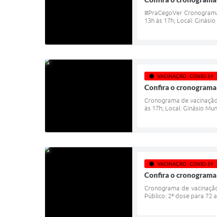
#PraCegoVer Cronograma d
13h às 17h; Local: Ginási
VACINAÇÃO - COVID-19
Confira o cronograma 
Cronograma de vacinação c
às 17h; Local: Ginásio Mun
VACINAÇÃO - COVID-19
Confira o cronograma 
Cronograma de vacinação 
Público: 2ª dose para 72 a