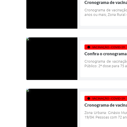
Cronograma de vacinaç
Cronograma de vacinação c
anos ou mais; Zona Rural -
VACINAÇÃO - COVID-19
Confira o cronograma 
Cronograma de vacinação 
Público: 2ª dose para 75 a
VACINAÇÃO - COVID-19
Cronograma de vacinaç
Zona Urbana: Ginásio Mun
19/04: Pessoas com 72 an